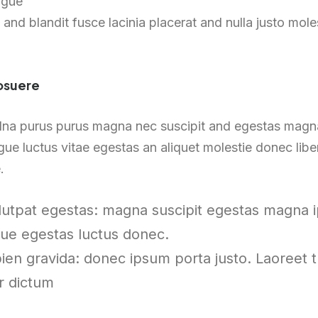
ngue
d blandit fusce lacinia placerat and nulla justo molest
posuere
lna purus purus magna nec suscipit and egestas magna
ugue luctus vitae egestas an aliquet molestie donec l
.
utpat egestas: magna suscipit egestas magna ip
ugue egestas luctus donec.
en gravida: donec ipsum porta justo. Laoreet t
r dictum