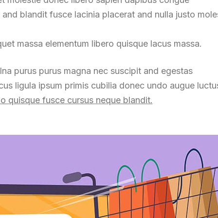
d blandit fusce lacinia placerat and nulla justo molest
Stay up to date with our
news, ideas and updates
quet massa elementum libero quisque lacus massa.
elna purus purus magna nec suscipit and egestas
us ligula ipsum primis cubilia donec undo augue luctu
 quisque fusce cursus neque blandit.