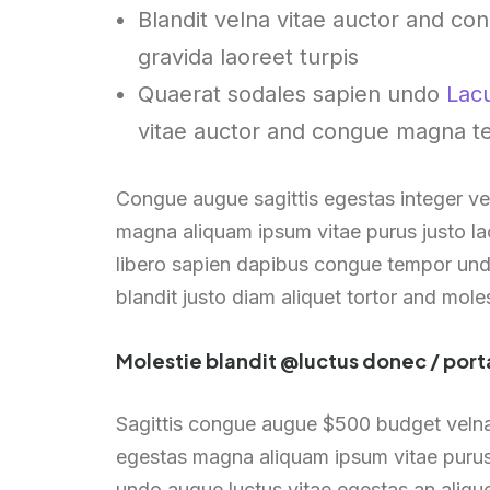
Blandit velna vitae auctor and c
gravida laoreet turpis
Quaerat sodales sapien undo
Lacu
vitae auctor and congue magna te
Congue augue sagittis egestas integer v
magna aliquam ipsum vitae purus justo lac
libero sapien dapibus congue tempor undo
blandit justo diam aliquet tortor and mole
Molestie blandit @luctus donec / port
Sagittis congue augue $500 budget velna
egestas magna aliquam ipsum vitae purus j
undo augue luctus vitae egestas an aliqu