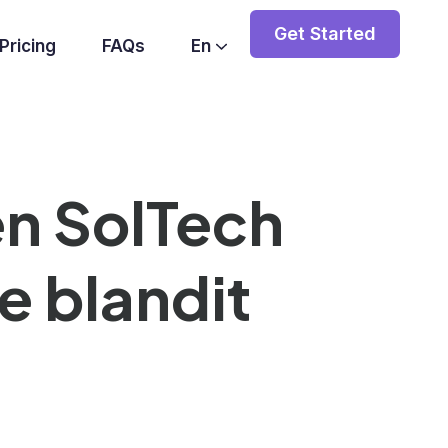
Get Started
Pricing
FAQs
En
en SolTech
e blandit