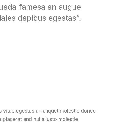
esuada famesa an augue
dales dapibus egestas”.
s vitae egestas an aliquet molestie donec
placerat and nulla justo molestie