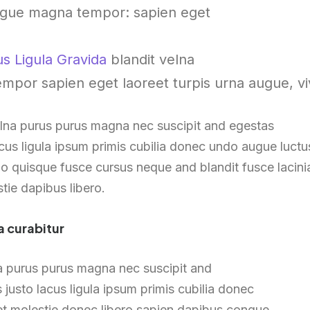
ongue magna tempor: sapien eget
s Ligula Gravida
blandit velna
mpor sapien eget laoreet turpis urna augue, v
elna purus purus magna nec suscipit and egestas
us ligula ipsum primis cubilia donec undo augue luctu
 quisque fusce cursus neque and blandit fusce lacinia 
stie dapibus libero.
a curabitur
 purus purus magna nec suscipit and
usto lacus ligula ipsum primis cubilia donec
et molestie donec libero sapien dapibus congue