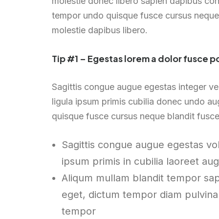
molestie donec libero sapien dapibus co
tempor undo quisque fusce cursus neque an
molestie dapibus libero.
Tip #1 – Egestas lorem a dolor fusce 
Sagittis congue augue egestas integer ve
ligula ipsum primis cubilia donec undo a
quisque fusce cursus neque blandit fusce
Sagittis congue augue egestas vol
ipsum primis in cubilia laoreet a
Aliqum mullam blandit tempor sapi
eget, dictum tempor diam pulvina
tempor