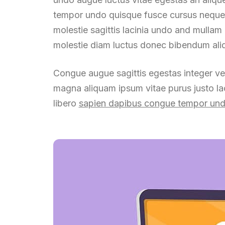
tempor undo quisque fusce cursus neque an
molestie sagittis lacinia undo and mullam
molestie diam luctus donec bibendum ali
Congue augue sagittis egestas integer v
magna aliquam ipsum vitae purus justo lac
libero
sapien dapibus congue tempor undo