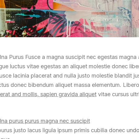
lna Purus Fusce a magna suscipit nec egestas magna a
ugue luctus vitae egestas an aliquet molestie donec l
ce lacinia placerat and nulla justo molestie blandit jus
ctus donec bibendum aliquet massa elementum. Libero 
erat and mollis, sapien gravida aliquet
vitae cursus ult
elna purus purus magna nec suscipit
us justo lacus ligula ipsum primis cubilia donec undo